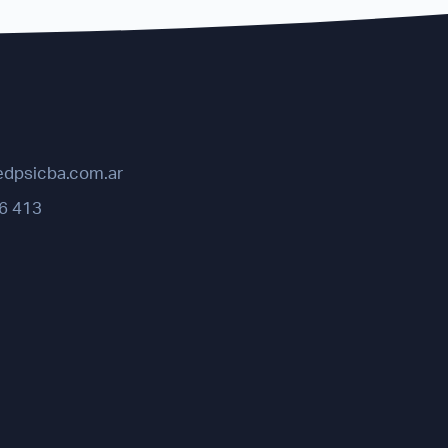
edpsicba.com.ar
6 413