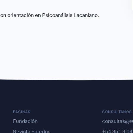
 con orientación en Psicoanálisis Lacaniano.
PÁGINAS
CONSULTANOS
Fundación
consultas@r
Revista Enredos
+54 351 3 04