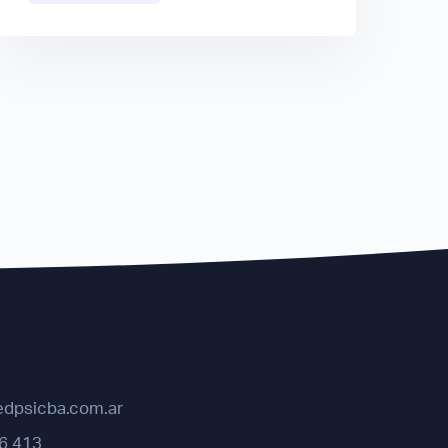
edpsicba.com.ar
6 413